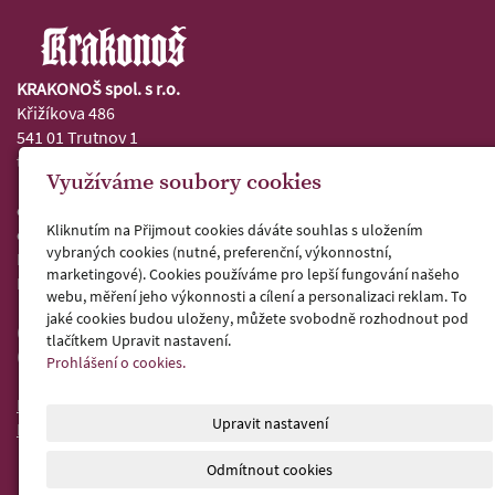
KRAKONOŠ spol. s r.o.
Křižíkova 486
541 01 Trutnov 1
telefon: 499 840 114
Využíváme soubory cookies
e-mail:
pivovar@pivovar-krakonos.cz
Kliknutím na Přijmout cookies dáváte souhlas s uložením
e-mail:
objednavky@pivovar-krakonos.cz
vybraných cookies (nutné, preferenční, výkonnostní,
IČ: 48151769
marketingové). Cookies používáme pro lepší fungování našeho
DIČ: CZ48151769
webu, měření jeho výkonnosti a cílení a personalizaci reklam. To
jaké cookies budou uloženy, můžete svobodně rozhodnout pod
(zapsáno v OR KS Hradec Králové C 3298)
tlačítkem Upravit nastavení.
(viz.
obchodní rejstřík
)
Prohlášení o cookies.
Projekty ve spolupráci s EU
Upravit nastavení
FVE Krakonoš, registrační číslo 7241100192
Odmítnout cookies