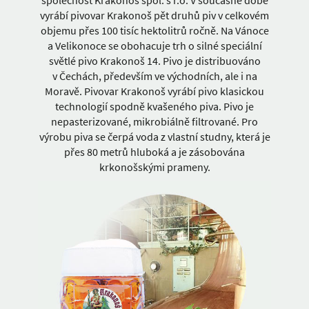
společnost Krakonoš spol. s r.o. V současné době
vyrábí pivovar Krakonoš pět druhů piv v celkovém
objemu přes 100 tisíc hektolitrů ročně. Na Vánoce
a Velikonoce se obohacuje trh o silné speciální
světlé pivo Krakonoš 14. Pivo je distribuováno
v Čechách, především ve východních, ale i na
Moravě. Pivovar Krakonoš vyrábí pivo klasickou
technologií spodně kvašeného piva. Pivo je
nepasterizované, mikrobiálně filtrované. Pro
výrobu piva se čerpá voda z vlastní studny, která je
přes 80 metrů hluboká a je zásobována
krkonošskými prameny.