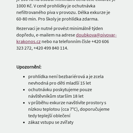
1000 Kč. V ceně prohlídky je ochutnávka
nefiltrovaného piva v provozu. Délka exkurze je
60-80 min. Pro školy je prohlídka zdarma.
Rezervaci je nutné provést minimálně týden
dopředu, e-mailem na adrese
doubkova@pivovar-
krakonos.cz
nebo na telefonním čísle +420 606
323 272, +420 499 840 114.
Upozornění:
prohlídka není bezbariérová a je zcela
nevhodná pro děti mladší 15 let
ochutnávku poskytujeme pouze
návštěvníkům starším 18 let
v průběhu exkurze navštívíte prostory s
nízkou teplotou (cca 7°C), doporučujeme
tedy teplejší oblečení
zákaz vstupu se zvířaty